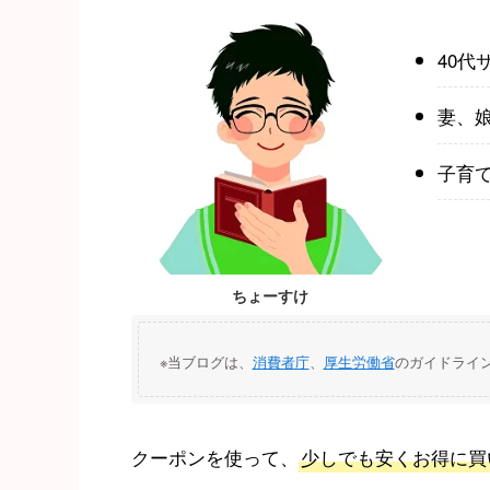
40代
妻、
子育
ちょーすけ
※当ブログは、
消費者庁
、
厚生労働省
のガイドライ
クーポンを使って、
少しでも安くお得に買