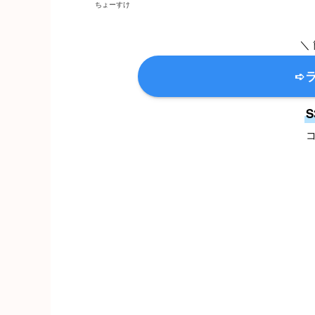
ちょーすけ
＼ 
➪
S