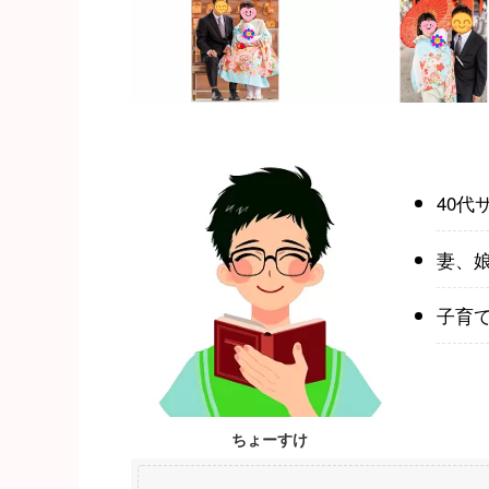
40代
妻、
子育
ちょーすけ