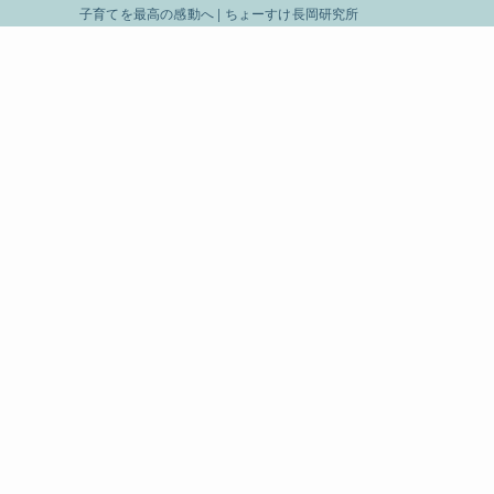
子育てを最高の感動へ | ちょーすけ長岡研究所