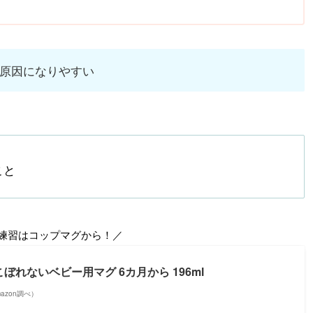
原因になりやすい
こと
の練習はコップマグから！／
) こぼれないベビー用マグ 6カ月から 196ml
Amazon調べ）