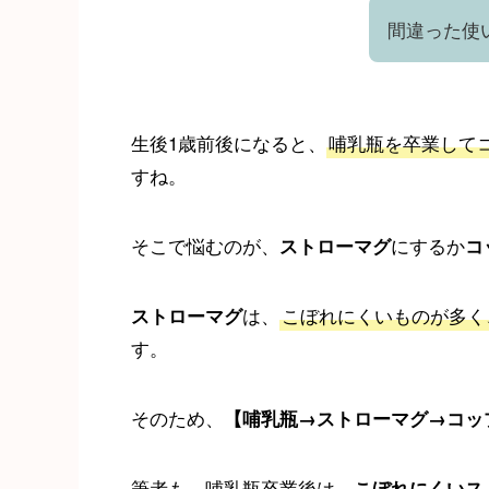
間違った使
生後1歳前後になると、
哺乳瓶を卒業して
すね。
そこで悩むのが、
にするか
ストローマグ
コ
は、
こぼれにくいものが多く
ストローマグ
す。
そのため、
【哺乳瓶→ストローマグ→コッ
筆者も、哺乳瓶卒業後は、
こぼれにくいス