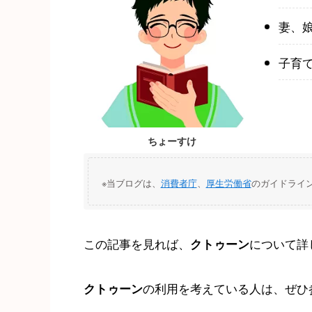
妻、
子育
ちょーすけ
※当ブログは、
消費者庁
、
厚生労働省
のガイドライ
この記事を見れば、
について詳
クトゥーン
の利用を考えている人は、ぜひ
クトゥーン