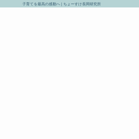
子育てを最高の感動へ | ちょーすけ長岡研究所