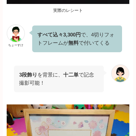
実際のレシート
すべて込々3,300円
で、4切りフォ
トフレームが
無料
で付いてくる
ちょーすけ
3段飾り
を背景に、
十二単
で記念
撮影可能！