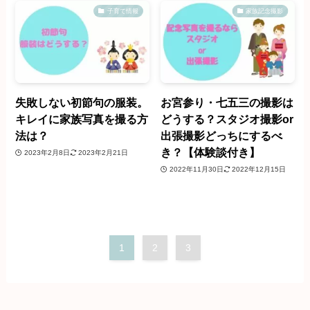
子育て情報
家族記念撮影
失敗しない初節句の服装。
お宮参り・七五三の撮影は
キレイに家族写真を撮る方
どうする？スタジオ撮影or
法は？
出張撮影どっちにするべ
き？【体験談付き】
2023年2月8日
2023年2月21日
2022年11月30日
2022年12月15日
1
2
3