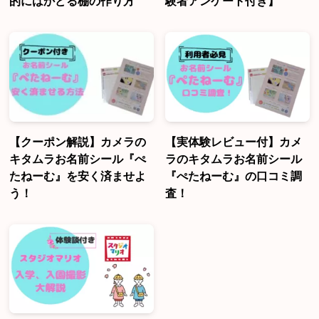
的にはかどる棚の作り方
験者アンケート付き】
【クーポン解説】カメラの
【実体験レビュー付】カメ
キタムラお名前シール『ぺ
ラのキタムラお名前シール
たねーむ』を安く済ませよ
『ぺたねーむ』の口コミ調
う！
査！